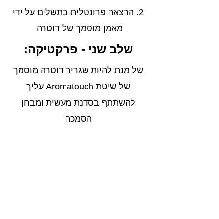
2. הרצאה פרונטלית בתשלום על ידי
מאמן מוסמך של דוטרה
שלב שני - פרקטיקה:
של מנת להיות שגריר דוטרה מוסמך
של שיטת Aromatouch עליך
להשתתף בסדנת מעשית ומבחן
הסמכה
הנקראת Give & Get. במהלך הסדנה
המעשית המשתתף יעניק ויקבל טיפול
מלא על מנת לחוות את צד המטפל
וגם את צד המטופל. בסדנה מעשית
זאת המיקוד יהיה על התנועות, המגע
והקצב הנכון תוך הכוונה פרטנית של