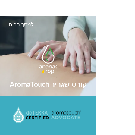
למסך הבית
AromaTouch
קורס שגריר