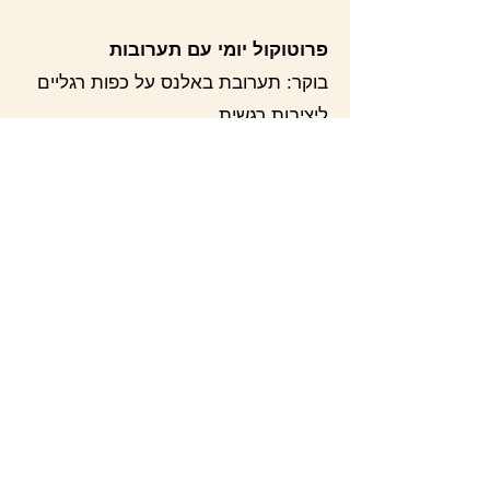
פרוטוקול יומי עם תערובות
בוקר: תערובת באלנס על כפות רגליים
ליציבות רגשית
במהלך היום: באלנס או קופאייבה או
אדפטיב על נקודות הדופק בזמן לחץ
ערב: דיפיוזר עם סירניטי
.לפני שינה: תערובת סירניטי על כפות
רגליים או עורף בדילול ולעשות 10
נשימות מכפות ידיים
__________
שמנים אתריים עובדים.
אבל הם עובדים נכון רק כשהם
מותאמים למצב המדויק שלך.
לא כל חרדה היא אותה חרדה.