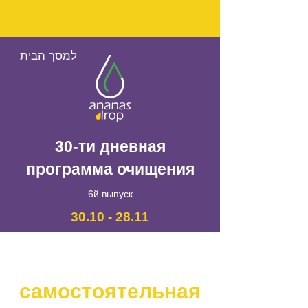
למסך הבית
30-ти дневная
программа очищения
6й выпуск
28.11 - 30.10
программа очищения
Здорово, что вы с нами!
Осталось только выбрать программу:
самостоятельная