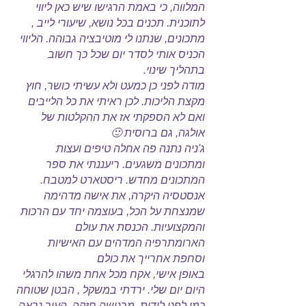
המלווה, כי באמת הרגישו שיש כאן ליווי
לתוכנית. תכנים בכל נושא, שיעורי לייב ,
מתכונים, שנתנו לי מוטיבציה גבוהה. הליווי
הכניס אותי לסדר יום שכל כך חשוב
בתהליך שינוי.
מודה לפני כן כמעט ולא עשיתי כושר, חוץ
מקצת הליכות. לכן ראיתי את כל הלייבים
ואם לא הספקתי אז את ההקלטות של
אולגה, גם ברוסית 🙂
ג'ניה נתנה פה אחלה טיפים ועצות
ומתכונים משגעים. ריעננתי את ספר
המתכונים מחדש. ריסטארט למטבח.
אנסטסיה היקרה, את אישה מדהימה
שמנצחת על הכל, בעוצמה יחד עם הרכות
והמקצועיות. הכנסת את עולם
הארומתרפיה המדהים עם האישיות
וסחפת אחרייך את כולם
באופן אישי, אקח מכל אחת משהו להרגלי
היום יום שלי. ירדתי במשקל , הבטן שטוחה
כמו לפני לידות. מרגישה חזקה, העור נראה