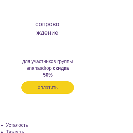
200шек
сопрово
ждение
200шек
для участников группы
ananasdrop
скидка
50%
оплатить
программа подходит,
если вы жалуетесь на:
Усталость
Тяжесть